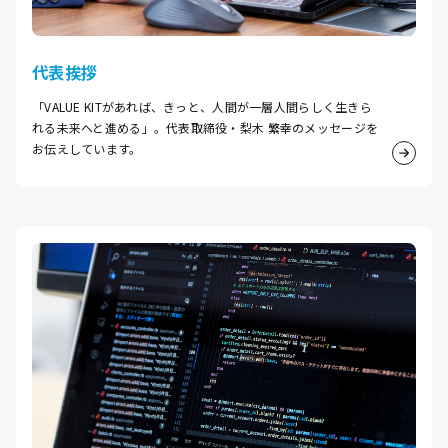
代表挨拶
「VALUE KITがあれば、きっと、人間が一層人間らしく生きら
れる未来へと進める」。代表取締役・梨木 繁幸のメッセージを
お伝えしています。
詳細は