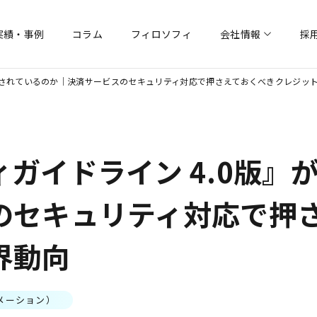
実績・事例
コラム
フィロソフィ
会社情報
採
VALUE KIT
VALUE KITチケット販
プ
採用情報トップ
会社概要
代表挨拶
社員紹介
沿革
ブログ
サイバー
注目されているのか｜決済サービスのセキュリティ対応で押さえておくべきクレジッ
ガイドライン 4.0版』
のセキュリティ対応で押
界動向
メーション）