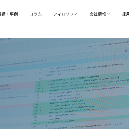
実績・事例
コラム
フィロソフィ
会社情報
採
VALUE KIT
VALUE KITチケット販
プ
採用情報トップ
会社概要
代表挨拶
社員紹介
沿革
ブログ
サイバー