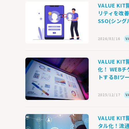
VALUE 
リティを改善
SSO(シン
2026/03/16
V
VALUE 
化！ WEB
トするBIツ
2025/12/17
V
VALUE K
タル化！流通